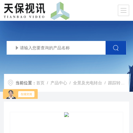
当前位置：
首页
/
产品中心
/
全景及光电转台
/
跟踪转台
/ 