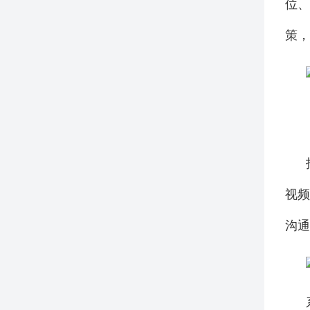
位
策，
视
沟通