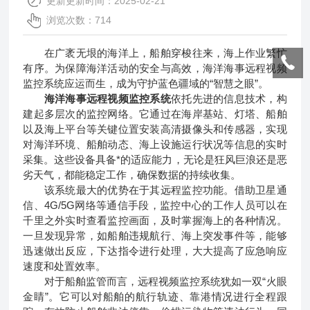
更新更新时间：2025-02-21
浏览次数：714
在广袤无垠的海洋上，船舶穿梭往来，海上作业繁忙
有序。为保障海洋活动的安全与高效，海洋海事远程视频
监控系统应运而生，成为守护蓝色疆域的“智慧之眼”。
海洋海事远程视频监控系统
依托先进的信息技术，构
建起多层次的监控网络。它通过在海岸基站、灯塔、船舶
以及海上平台等关键位置安装高清摄像头和传感器，实现
对海洋环境、船舶动态、海上设施运行状况等信息的实时
采集。这些设备具备*的适应能力，无论是狂风巨浪还是恶
劣天气，都能稳定工作，确保数据的持续收集。
该系统最大的优势在于其远程监控功能。借助卫星通
信、4G/5G网络等通信手段，监控中心的工作人员可以在
千里之外实时查看监控画面，及时掌握海上的各种情况。
一旦发现异常，如船舶违规航行、海上突发事件等，能够
迅速做出反应，下达指令进行处理，大大提高了应急响应
速度和处置效率。
对于船舶监管而言，远程视频监控系统犹如一双“火眼
金睛”。它可以对船舶的航行轨迹、靠港情况进行全程跟