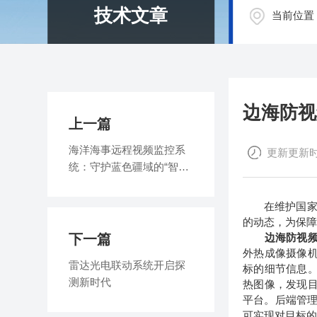
技术文章
当前位置
边海防视
上一篇
海洋海事远程视频监控系
更新更新时间
统：守护蓝色疆域的“智慧
之眼”
在维护国家主
的动态，为保
下一篇
边海防视
外热成像摄像
雷达光电联动系统开启探
标的细节信息
测新时代
热图像，发现
平台。后端管
可实现对目标