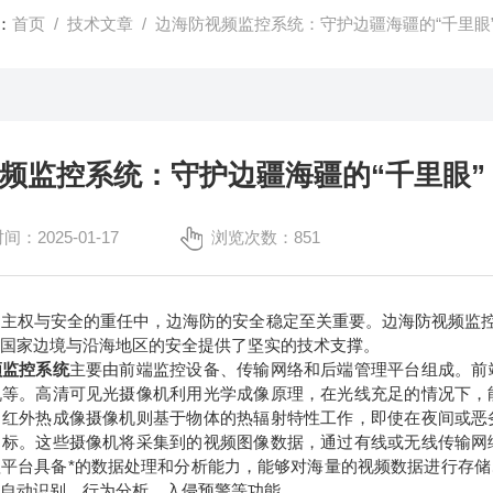
：
首页
/
技术文章
/ 边海防视频监控系统：守护边疆海疆的“千里眼
频监控系统：守护边疆海疆的“千里眼”
：2025-01-17
浏览次数：851
权与安全的重任中，边海防的安全稳定至关重要。边海防视频监控系
障国家边境与沿海地区的安全提供了坚实的技术支撑。
频监控系统
主要由前端监控设备、传输网络和后端管理平台组成。前
机等。高清可见光摄像机利用光学成像原理，在光线充足的情况下，
。红外热成像摄像机则基于物体的热辐射特性工作，即使在夜间或恶
目标。这些摄像机将采集到的视频图像数据，通过有线或无线传输网
理平台具备*的数据处理和分析能力，能够对海量的视频数据进行存
的自动识别、行为分析、入侵预警等功能。