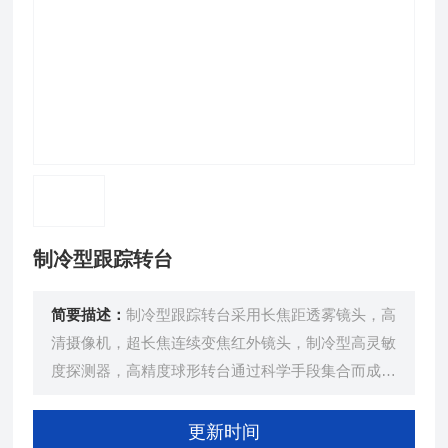
制冷型跟踪转台
简要描述：
制冷型跟踪转台采用长焦距透雾镜头，高
清摄像机，超长焦连续变焦红外镜头，制冷型高灵敏
度探测器，高精度球形转台通过科学手段集合而成，
是针对边防、海防、舰载、机场等开发的远距离昼夜
监控产品，具有高精度定位、抗强风、抗腐蚀、抗
更新时间