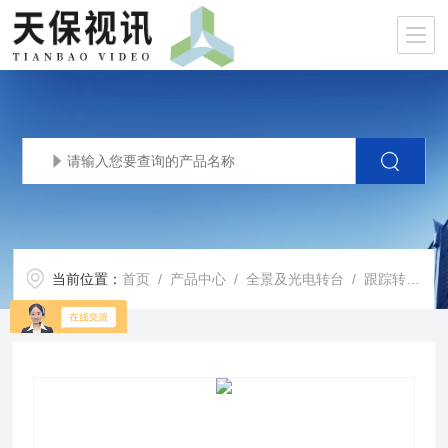
当前位置：
首页
/
产品中心
/
全景及光电转台
/
跟踪转台
/ 