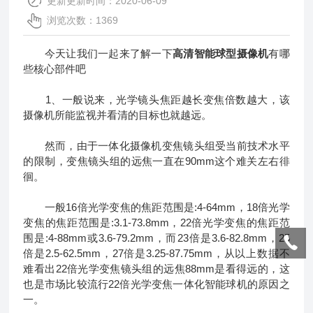
更新更新时间：2020-06-09
浏览次数：1369
今天让我们一起来了解一下
高清智能球型摄像机
有哪
些核心部件吧
1、一般说来，光学镜头焦距越长变焦倍数越大，该
摄像机所能监视并看清的目标也就越远。
然而，由于一体化摄像机变焦镜头组受当前技术水平
的限制，变焦镜头组的远焦一直在90mm这个难关左右徘
徊。
一般16倍光学变焦的焦距范围是:4-64mm，18倍光学
变焦的焦距范围是:3.1-73.8mm，22倍光学变焦的焦距范
围是:4-88mm或3.6-79.2mm，而23倍是3.6-82.8mm，25
倍是2.5-62.5mm，27倍是3.25-87.75mm，从以上数据不
难看出22倍光学变焦镜头组的远焦88mm是看得远的，这
也是市场比较流行22倍光学变焦一体化智能球机的原因之
一。