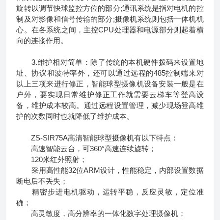
旋转以调节快球监控方位的部分;通讯系统是指对电机的控
制及对影像和信号传输的部分;摄像机系统则包括一体机机
心。在各系统之间，主控CPU处理器和电源部分则起着横
向的连接作用。
3.维护相对简单：除了传统的本机硬件拨码来设置地
址、协议和波特率外，还可以通过远程的485控制端来对
以上三项来进行修正，智能球型摄像机设备安装一般是在
户外，要实现日常维护修正工作就需要云梯车等登高设
备，维护成本较高。通过远程设置管理，减少现场登高维
护的次数同时也就降低了维护成本。
ZS-SIR75A高清智能球型摄像机有以下特点：
高速智能云台，可360°高速连续旋转；
120米红外照射；
采用高性能32位ARM设计，性能稳定，内部设置数据
断电后不丢失；
精密步进电机驱动，运转平稳，反应灵敏，定位准
确；
高灵敏度，高分辨率的一体化数字处理摄像机；